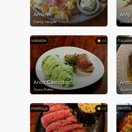
Amoret
Amy 
Darcy Vargas
Olhos 
VARIADA
4,6
ITALIAN
Anoz Gastrobar
Antic
Ouro Preto
Jardi
PARRILLA
4,6
FRUTOS