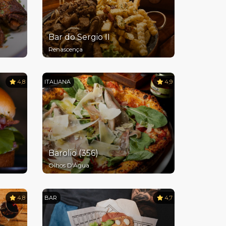
Bar do Sergio II
Renascença
4,8
ITALIANA
4,9
Barolio (356)
Olhos D'Água
4,8
BAR
4,7