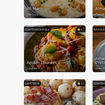
All Mar
Alma
São Luiz
Cidade
CONTEMPORÂNEA
4,7
BRASILE
Amad
Amado Lourdes
Pret
Lourdes
Ouro P
CAFETERIA
4,7
CONTEM