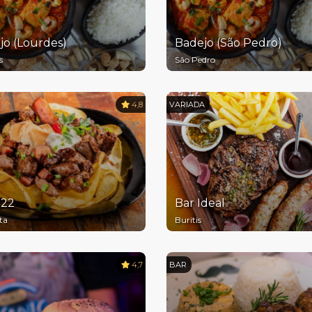
jo (Lourdes)
Badejo (São Pedro)
s
São Pedro
4,8
VARIADA
222
Bar Ideal
ta
Buritis
4,7
BAR