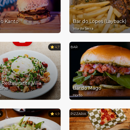
do Kanto
Bar do Lopes (Layback)
Vila da Serra
4,7
BAR
 Restaurante Villa
tine
Bardo Mago
s
Horto
A
4,9
PIZZARIA