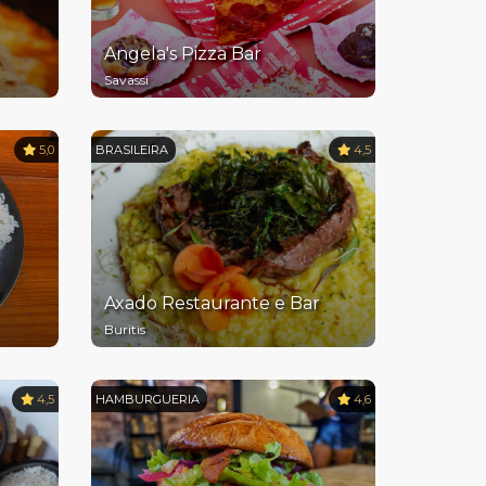
Angela's Pizza Bar
Savassi
5,0
BRASILEIRA
4,5
Axado Restaurante e Bar
Buritis
4,5
HAMBURGUERIA
4,6