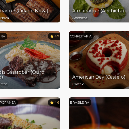
naque (Cidade Nova)
Almanaque (Anchieta)
 Nova
Anchieta
IRA
4,7
CONFEITARIA
ís Gastrobar (Ouro
o)
American Day (Castelo)
reto
Castelo
PORÂNEA
4,6
BRASILEIRA