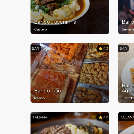
Bar do Juveninha
Bar 
Castelo
Savassi
BAR
4,3
BAR
Bar e
Bar do Tião
Agos
Prado
Lourde
ITALIANA
4,9
ITALIAN