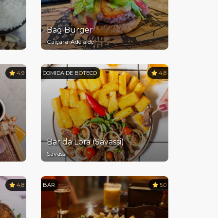
Bag Burger
Caiçara-Adelaide
4,9
COMIDA DE BOTECO
4,8
Bar da Lora (Savassi)
Savassi
4,8
BAR
5,0