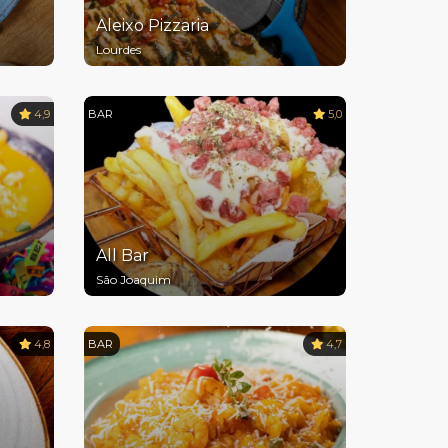
a
Aleixo Pizzaria
Lourdes
4,9
BAR
5,0
All Bar
São Joaquim
4,8
BAR
4,7