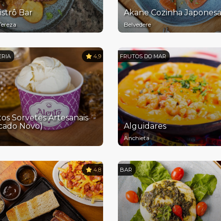
istrô Bar
Akane Cozinha Japones
Tereza
Belvedere
ERIA
4,9
FRUTOS DO MAR
os Sorvetes Artesanais
cado Novo)
Alguidares
Anchieta
4,8
BAR