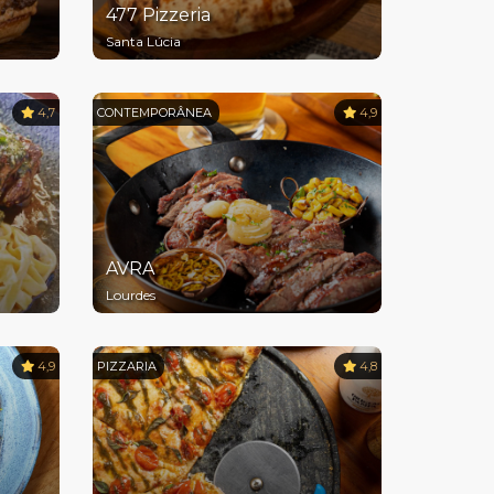
477 Pizzeria
Santa Lúcia
4,7
CONTEMPORÂNEA
4,9
AVRA
Lourdes
4,9
PIZZARIA
4,8