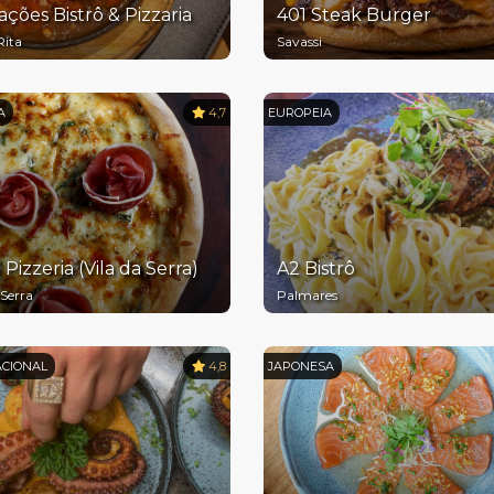
ações Bistrô & Pizzaria
401 Steak Burger
Rita
Savassi
A
4,7
EUROPEIA
 Pizzeria (Vila da Serra)
A2 Bistrô
 Serra
Palmares
ACIONAL
4,8
JAPONESA