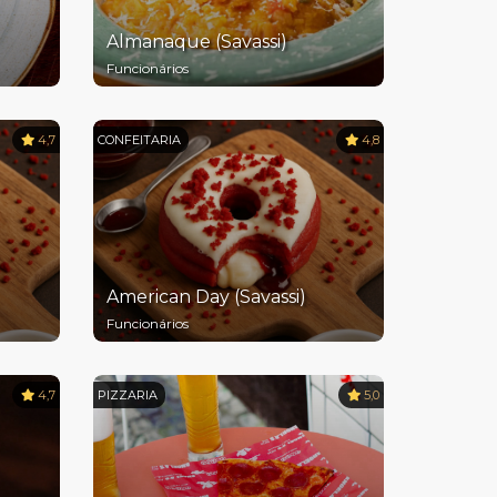
Almanaque (Savassi)
Funcionários
4,7
CONFEITARIA
4,8
American Day (Savassi)
Funcionários
4,7
PIZZARIA
5,0