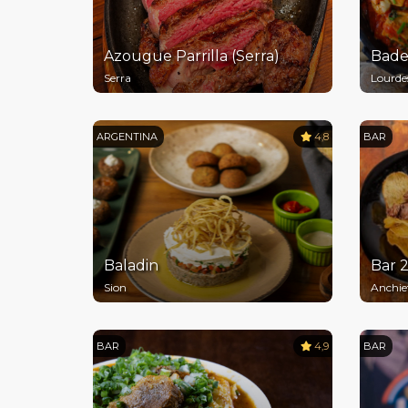
Azougue Parrilla (Serra)
Bade
Serra
Lourde
ARGENTINA
4,8
BAR
Baladin
Bar 
Sion
Anchie
BAR
4,9
BAR