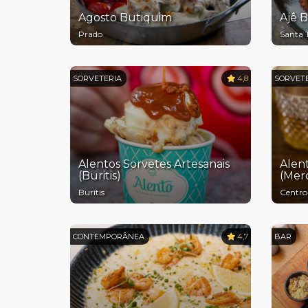
Agosto Butiquim
Ajê B
Prado
Santa 
SORVETERIA
4,8
SORVET
Alentos Sorvetes Artesanais
Alent
(Buritis)
(Mer
Buritis
Centro
CONTEMPORÂNEA
4,7
BAR