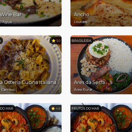
Wine Bar
Ancho
D'Água
Lourdes
A
5,0
BRASILEIRA
a Osteria Cucina Italiana
Ares da Serra
m Cambui
Área Rural
 DO MAR
4,6
FRUTOS DO MAR