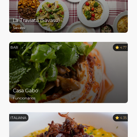
La Traviata (Savassi)
Savassi
BAR
4.77
Casa Gabo
Funcionários
ITALIANA
4.35