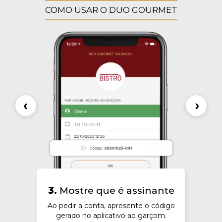
COMO USAR O DUO GOURMET
‹
›
ante
3.
Mostre que é assinante
4.
ê
Ao pedir a conta, apresente o código
Ao fi
ários
gerado no aplicativo ao garçom.
men