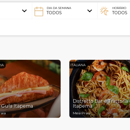
DIA DA SEMANA
HORÁRIO
IA
ITALIANA
Distretto Bar e Trattoria
a Gula Itapema
Itapema
raia
Meia Praia