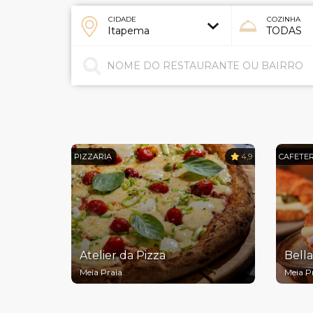
CIDADE
COZINHA
PIZZARIA
4,9
CAFETER
Atelier da Pizza
Bell
Meia Praia
Meia P