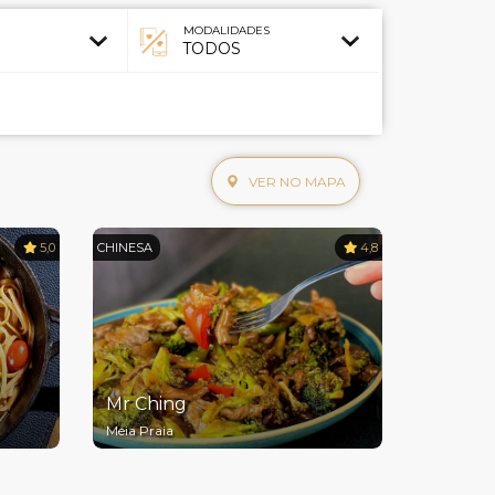
MODALIDADES
VER NO MAPA
5,0
CHINESA
4,8
Mr Ching
Meia Praia