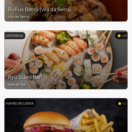
Rullus Bistrô (Vila da Serra)
Vila da Serra
JAPONESA
4,8
Ryu Sushi Bar
Vale do Sol
HAMBURGUERIA
4,1