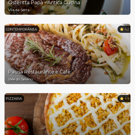
Osteritta Papà - Antica Cucina
Vila da Serra
CONTEMPORÂNEA
4,2
Pausa Restaurante e Café
Vale do Sereno
PIZZARIA
4,9