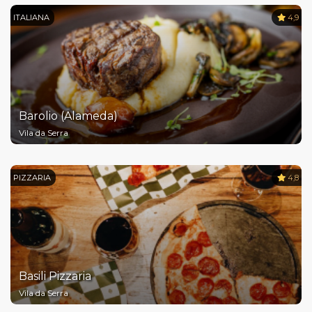
ITALIANA
4,9
Barolio (Alameda)
Vila da Serra
PIZZARIA
4,8
Basili Pizzaria
Vila da Serra