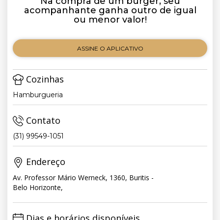
Na compra de um burger, seu
acompanhante ganha outro de igual
ou menor valor!
ASSINE O APLICATIVO
Cozinhas
Hamburgueria
Contato
(31) 99549-1051
Endereço
Av. Professor Mário Werneck, 1360, Buritis -
Belo Horizonte,
Dias e horários disponíveis