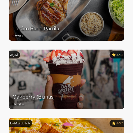
Torúm Bar e Parrila
Estoril
AÇAÍ
4.93
Oakberry (Buritis)
Buritis
BRASILEIRA
4.77