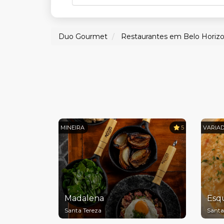
Duo Gourmet
Restaurantes em Belo Horiz
MINEIRA
5
VARIA
Madalena
Esq
Santa Tereza
Santa