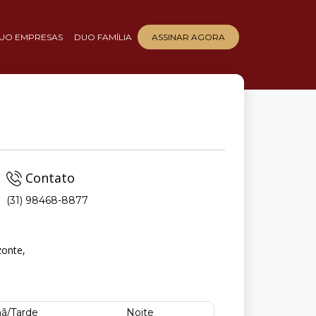
UO EMPRESAS
DUO FAMÍLIA
ASSINAR AGORA
Contato
(31) 98468-8877
zonte,
ã/Tarde
Noite