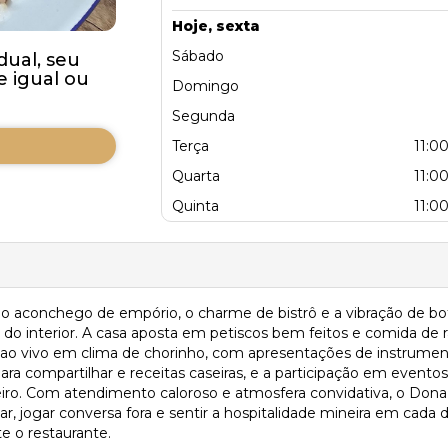
Hoje, sexta
Sábado
dual, seu
 igual ou
Domingo
Segunda
Terça
11:00
Quarta
11:00
Quinta
11:00
a o aconchego de empório, o charme de bistrô e a vibração de 
o interior. A casa aposta em petiscos bem feitos e comida de ra
ao vivo em clima de chorinho, com apresentações de instrumenti
para compartilhar e receitas caseiras, e a participação em event
opeiro. Com atendimento caloroso e atmosfera convidativa, o Don
ar, jogar conversa fora e sentir a hospitalidade mineira em cada
te o restaurante.