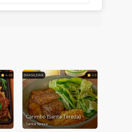
4.48
BRASILEIRA
4.9
Carimbó (Santa Tereza)
Santa Tereza