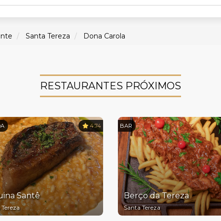
onte
Santa Tereza
Dona Carola
RESTAURANTES PRÓXIMOS
DA
4.74
BAR
uina Santê
Berço da Tereza
 Tereza
Santa Tereza