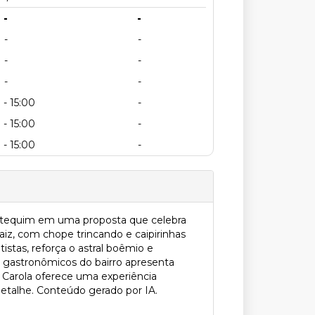
-
-
-
-
-
-
-
-
 - 15:00
-
 - 15:00
-
 - 15:00
-
botequim em uma proposta que celebra
iz, com chope trincando e caipirinhas
stas, reforça o astral boêmio e
os gastronômicos do bairro apresenta
a Carola oferece uma experiência
 detalhe. Conteúdo gerado por IA.