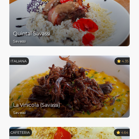
Quintal Savassi
Savassi
ITALIANA
4.35
La Vinicola (Savassi)
Savassi
CAFETERIA
4.64