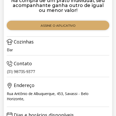
Na compra de um prato individual, seu
acompanhante ganha outro de igual
ou menor valor!
ASSINE O APLICATIVO
Cozinhas
Bar
Contato
(31) 98735-9377
Endereço
Rua Antônio de Albuquerque, 453, Savassi - Belo
Horizonte,
Dias e horários disponíveis