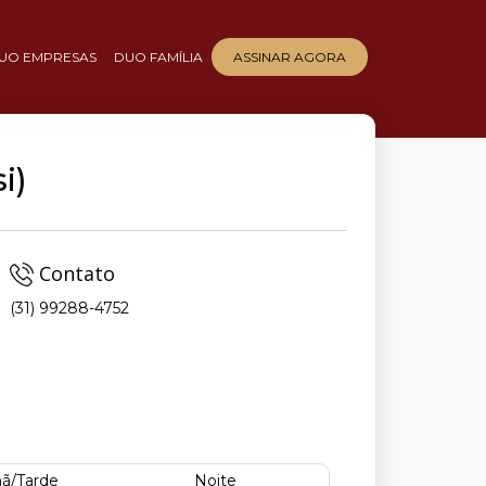
UO EMPRESAS
DUO FAMÍLIA
ASSINAR AGORA
i)
Contato
(31) 99288-4752
,
ã/Tarde
Noite