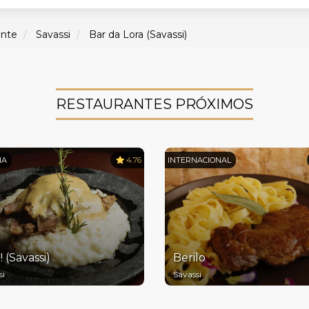
onte
Savassi
Bar da Lora (Savassi)
RESTAURANTES PRÓXIMOS
NA
4.76
INTERNACIONAL
! (Savassi)
Berilo
si
Savassi