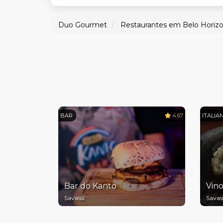
Duo Gourmet
Restaurantes em Belo Horiz
BAR
4.67
ITALIA
Bar do Kanto
Vino
Savassi
Savas