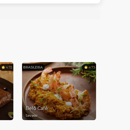
4.72
BRASILEIRA
4.73
Belô Café
Savassi