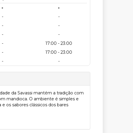
-
-
-
-
-
-
-
-
-
17:00 - 23:00
-
17:00 - 23:00
-
-
nidade da Savassi mantém a tradição com
 com mandioca. O ambiente é simples e
a e os sabores clássicos dos bares