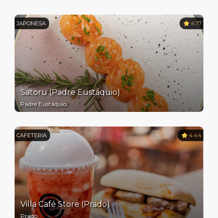
JAPONESA
4.77
Satoru (Padre Eustáquio)
Padre Eustáquio
CAFETERIA
4.44
Villa Café Store (Prado)
Prado