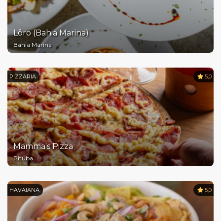
Lôro (Bahia Marina)
Bahia Marina
PIZZARIA
5,0
Mamma's Pizza
Pituba
HAVAIANA
5,0