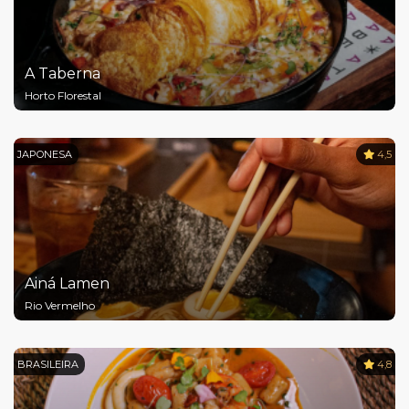
A Taberna
Horto Florestal
JAPONESA
4,5
Ainá Lamen
Rio Vermelho
BRASILEIRA
4,8