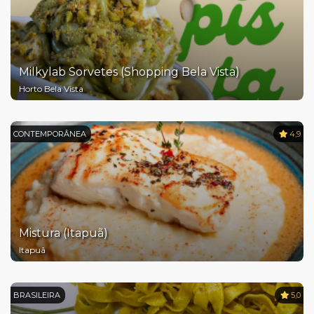
Milkylab Sorvetes (Shopping Bela Vista)
Horto Bela Vista
CONTEMPORÂNEA
4,9
Mistura (Itapuã)
Itapuã
BRASILEIRA
5,0