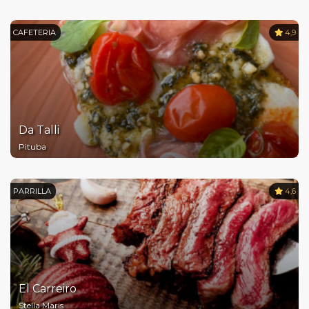
CAFETERIA
4,9
Da Talli
Pituba
PARRILLA
4,6
El Carreiro
Stella Maris