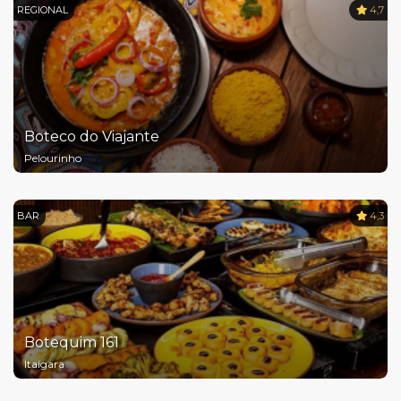
REGIONAL
4,7
Boteco do Viajante
Pelourinho
BAR
4,3
Botequim 161
Itaigara