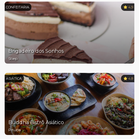
CONFEITARIA
4,9
Brigadeiro dos Sonhos
Stiep
ASIÁTICA
4,8
Buddha Bistrô Asiático
Pituba