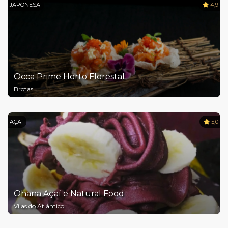
JAPONESA
4,9
Occa Prime Horto Florestal
Brotas
AÇAÍ
5,0
Ohana Açaí e Natural Food
Vilas do Atlântico