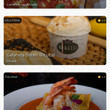
Caminho das Árvores
GELATERIA
4,9
Gelateria Borelli (Pituba)
Pituba
ITALIANA
4,9