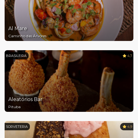
Al Mare
Caminho das Árvores
BRASILEIRA
4,7
Aleatórios Bar
Pituba
SORVETERIA
4,9