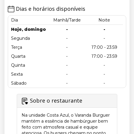
Dias e horários disponíveis
Dia
Manhã/Tarde
Noite
Hoje, domingo
-
-
Segunda
-
-
Terça
-
17:00 - 23:59
Quarta
-
17:00 - 23:59
Quinta
-
-
Sexta
-
-
Sábado
-
-
Sobre o restaurante
Na unidade Costa Azul, o Varanda Burguer
mantém a essência de hambúrguer bem
feito com atmosfera casual e equipe
atenciosa. Os burgers chegam no ponto