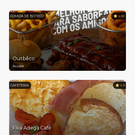
COMIDA DE BOTECO
4.92
Outbêco
Acupe
CAFETERIA
4.9
Fika Adega Café