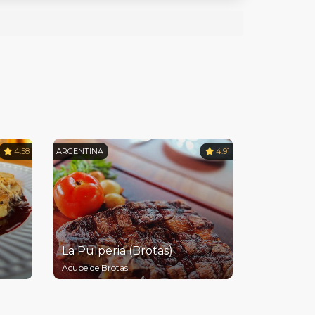
4.58
ARGENTINA
4.91
La Pulperia (Brotas)
Acupe de Brotas