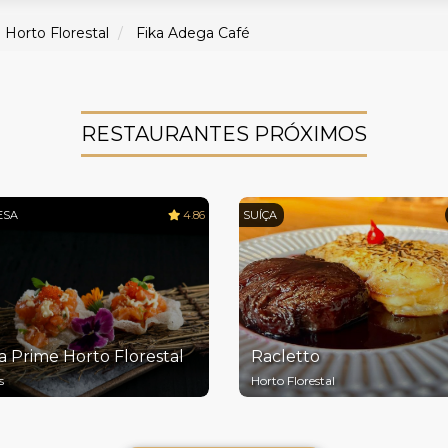
Horto Florestal
Fika Adega Café
RESTAURANTES PRÓXIMOS
ESA
4.86
SUÍÇA
 Prime Horto Florestal
Racletto
s
Horto Florestal