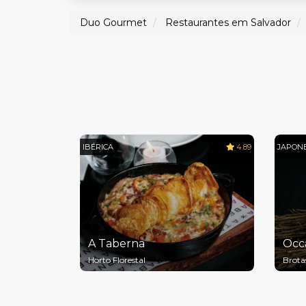
Duo Gourmet
Restaurantes em Salvador
IBÉRICA
4.89
JAPON
A Taberna
Occa
Horto Florestal
Brota