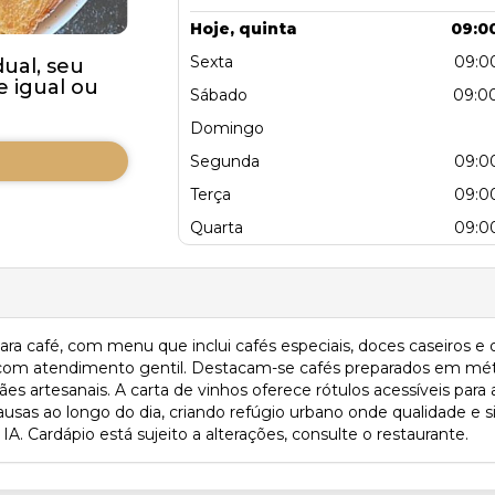
Hoje, quinta
09:00
Sexta
09:00
ual, seu
 igual ou
Sábado
09:00
Domingo
Segunda
09:00
Terça
09:00
Quarta
09:00
ra café, com menu que inclui cafés especiais, doces caseiros e 
com atendimento gentil. Destacam-se cafés preparados em mét
artesanais. A carta de vinhos oferece rótulos acessíveis para apr
 pausas ao longo do dia, criando refúgio urbano onde qualidade e
 Cardápio está sujeito a alterações, consulte o restaurante.