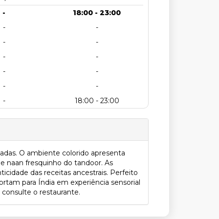
-
18:00 - 23:00
-
-
-
-
-
-
-
-
-
-
-
18:00 - 23:00
rtadas. O ambiente colorido apresenta
 e naan fresquinho do tandoor. As
cidade das receitas ancestrais. Perfeito
ortam para Índia em experiência sensorial
 consulte o restaurante.