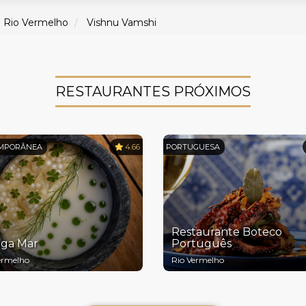
Rio Vermelho
Vishnu Vamshi
RESTAURANTES PRÓXIMOS
MPORÂNEA
4.66
PORTUGUESA
Restaurante Boteco
ga Mar
Português
ermelho
Rio Vermelho