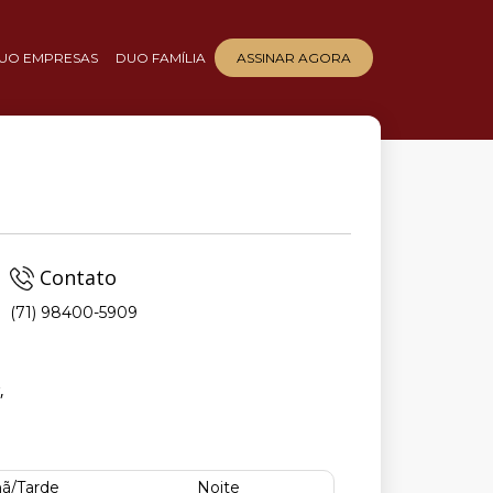
UO EMPRESAS
DUO FAMÍLIA
ASSINAR AGORA
Contato
(71) 98400-5909
,
ã/Tarde
Noite