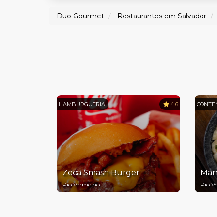
Duo Gourmet
Restaurantes em Salvador
HAMBURGUERIA
4.6
CONTE
Zeca Smash Burger
Man
Rio Vermelho
Rio V