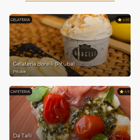
GELATERIA
4.93
Gelateria Borelli (Pituba)
Pituba
CAFETERIA
4.9
Da Talli