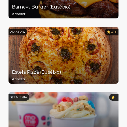
Barneys Burger (Eusébio)
Amador
PIZZARIA
4.86
Estela Pizza (Eusébio)
Amador
GELATERIA
5