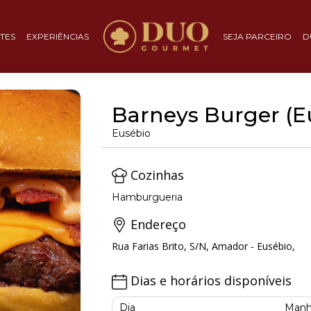
TES
EXPERIÊNCIAS
SEJA PARCEIRO
D
Barneys Burger (E
Eusébio
Cozinhas
Hamburgueria
Endereço
Rua Farias Brito, S/N, Amador - Eusébio,
Dias e horários disponíveis
Dia
Manh