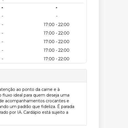
-
-
-
-
-
17:00 - 22:00
-
17:00 - 22:00
-
17:00 - 22:00
-
17:00 - 22:00
-
17:00 - 22:00
tenção ao ponto da carne e à
o fluxo ideal para quem deseja uma
ém de acompanhamentos crocantes e
ando um padrão que fideliza. É parada
do por IA. Cardápio está sujeito a