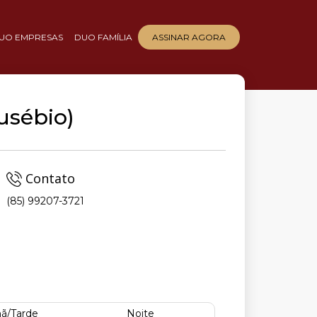
UO EMPRESAS
DUO FAMÍLIA
ASSINAR AGORA
usébio)
Contato
(85) 99207-3721
ã/Tarde
Noite