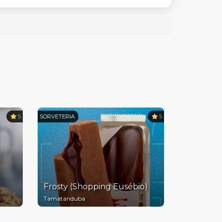
5
SORVETERIA
5
Frosty (Shopping Eusébio)
Tamatanduba