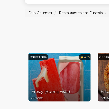
Duo Gourmet
Restaurantes em Eusébio
SORVETERIA
4.85
PIZZAR
Frosty (Buena Vista)
Este
Amador
Amad