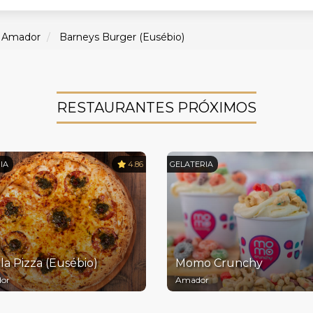
Amador
Barneys Burger (Eusébio)
RESTAURANTES PRÓXIMOS
IA
4.86
GELATERIA
la Pizza (Eusébio)
Momo Crunchy
or
Amador