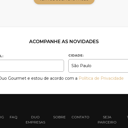
ACOMPANHE AS NOVIDADES
CIDADE:
L:
a Duo Gourmet e estou de acordo com a
Política de Privacidade
OG
FAQ
DUO
SOBRE
CONTATO
SEJA
EMPRESAS
PARCEIRO