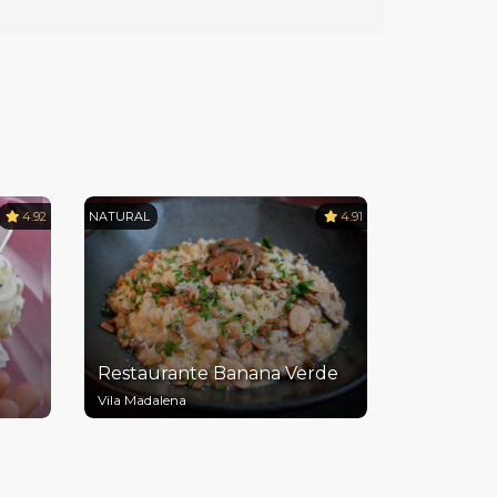
4.92
NATURAL
4.91
Restaurante Banana Verde
Vila Madalena