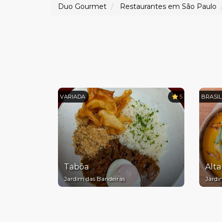
Duo Gourmet
Restaurantes em São Paulo
VARIADA
5
BRASIL
Tabōa
Alta
Jardim das Bandeiras
Jardi