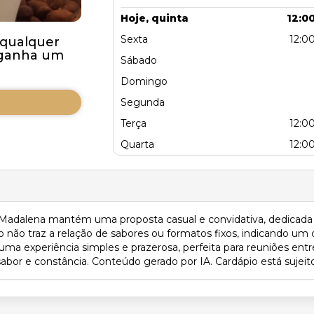
Hoje, quinta
12:00
Sexta
12:00
qualquer
 ganha um
Sábado
Domingo
Segunda
Terça
12:00
Quarta
12:00
a Madalena mantém uma proposta casual e convidativa, dedicad
não traz a relação de sabores ou formatos fixos, indicando um c
ma experiência simples e prazerosa, perfeita para reuniões entr
sabor e constância. Conteúdo gerado por IA. Cardápio está sujeito