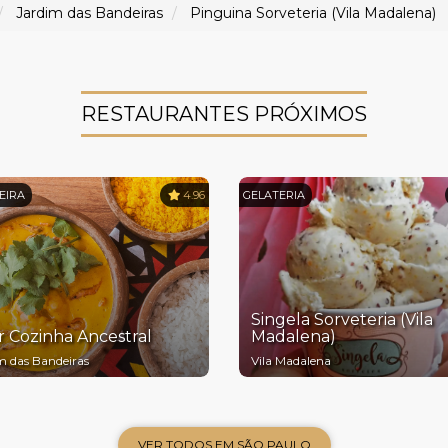
Jardim das Bandeiras
Pinguina Sorveteria (Vila Madalena)
RESTAURANTES PRÓXIMOS
EIRA
4.96
GELATERIA
Singela Sorveteria (Vila
r Cozinha Ancestral
Madalena)
m das Bandeiras
Vila Madalena
VER TODOS EM SÃO PAULO