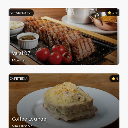
STEAKHOUSE
4.82
Varal 87
Moema
CAFETERIA
4
Coffee Lounge
Vila Olímpia