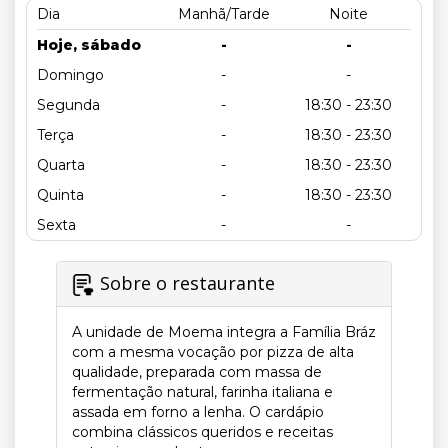
Dia
Manhã/Tarde
Noite
Hoje, sábado
-
-
Domingo
-
-
Segunda
-
18:30 - 23:30
Terça
-
18:30 - 23:30
Quarta
-
18:30 - 23:30
Quinta
-
18:30 - 23:30
Sexta
-
-
Sobre o restaurante
A unidade de Moema integra a Família Bráz
com a mesma vocação por pizza de alta
qualidade, preparada com massa de
fermentação natural, farinha italiana e
assada em forno a lenha. O cardápio
combina clássicos queridos e receitas