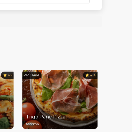
4.7
PIZZARIA
4.89
Trigo Pane Pizza
Moema