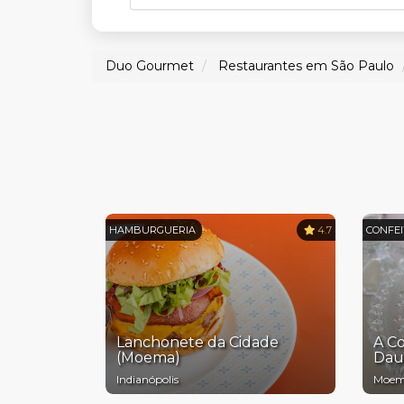
Duo Gourmet
Restaurantes em São Paulo
HAMBURGUERIA
4.7
CONFEI
Lanchonete da Cidade
A Co
(Moema)
Dau
Indianópolis
Moe