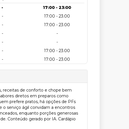
-
17:00 - 23:00
-
17:00 - 23:00
-
17:00 - 23:00
-
-
-
-
-
17:00 - 23:00
-
17:00 - 23:00
, receitas de conforto e chope bem
e sabores diretos em preparos como
quem prefere pratos, há opções de PFs
 o serviço ágil convidam a encontros
alanceados, enquanto porções generosas
dade. Conteúdo gerado por IA. Cardápio