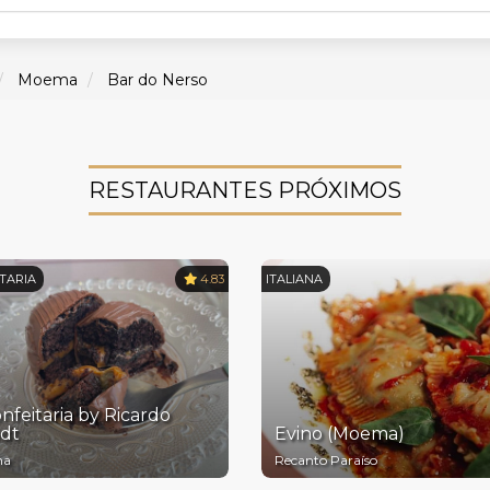
Moema
Bar do Nerso
RESTAURANTES PRÓXIMOS
TARIA
4.83
ITALIANA
nfeitaria by Ricardo
dt
Evino (Moema)
ma
Recanto Paraíso