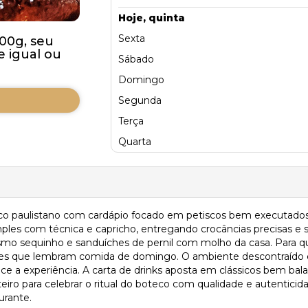
Hoje, quinta
Sexta
00g, seu
 igual ou
Sábado
Domingo
Segunda
Terça
Quarta
eco paulistano com cardápio focado em petiscos bem executados
simples com técnica e capricho, entregando crocâncias precisas 
esmo sequinho e sanduíches de pernil com molho da casa. Para 
ões que lembram comida de domingo. O ambiente descontraído e
lece a experiência. A carta de drinks aposta em clássicos bem b
eiro para celebrar o ritual do boteco com qualidade e autentici
urante.