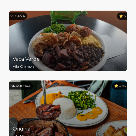
VEGANA
5
Vaca Verde
Vila Olímpia
BRASILEIRA
4.86
Original