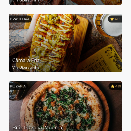
Vila Uberabinha
BRASILEIRA
4.85
Câmara Fria
Vila Uberabinha
PIZZARIA
4.91
Bráz Pizzaria (Moema)