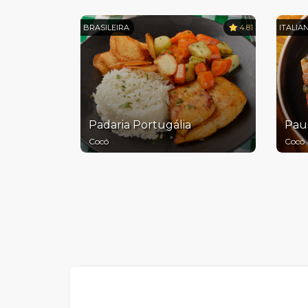
BRASILEIRA
4.81
ITALIA
Padaria Portugália
Pau
Cocó
Cocó