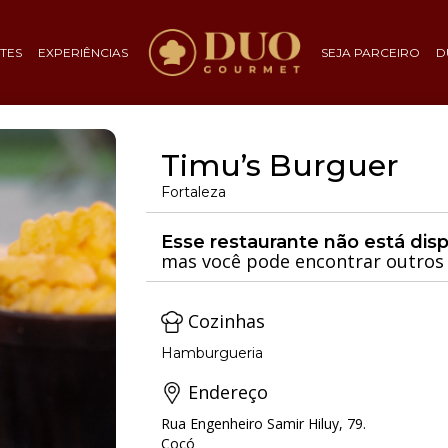
TES
EXPERIÊNCIAS
SEJA PARCEIRO
D
Timu’s Burguer
Fortaleza
Esse restaurante não está dis
mas você pode encontrar outros 
Cozinhas
Hamburgueria
Endereço
Rua Engenheiro Samir Hiluy, 79.
Cocó