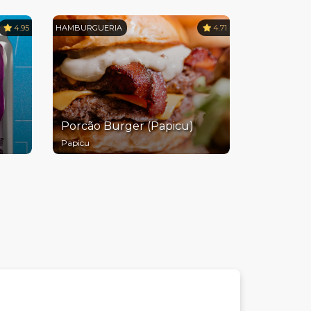
4.95
HAMBURGUERIA
4.71
Porcão Burger (Papicu)
Papicu