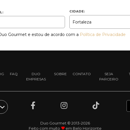
CIDADE:
L:
a Duo Gourmet e estou de acordo com a
Política de Privacidade
OG
FAQ
DUO
SOBRE
CONTATO
SEJA
EMPRESAS
PARCEIRO
Duo Gourmet © 2013-2026
Feito com muito
em Belo Horizonte