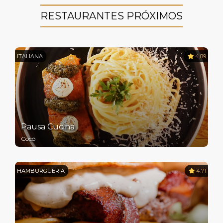
RESTAURANTES PRÓXIMOS
ITALIANA
4.89
Pausa Cucina
Cocó
HAMBURGUERIA
4.71