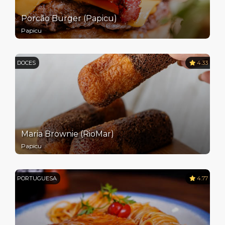
Porcão Burger (Papicu)
Papicu
DOCES
4.33
Maria Brownie (RioMar)
Papicu
PORTUGUESA
4.77