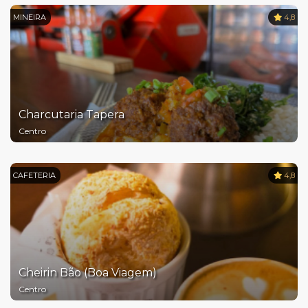
MINEIRA
4,8
Charcutaria Tapera
Centro
CAFETERIA
4,8
Cheirin Bão (Boa Viagem)
Centro