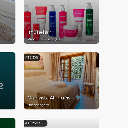
Imunehair
Produtos & Serviços
ATÉ 30%
Granvista Aluguéis
Hospedagem
ATÉ 25% OFF