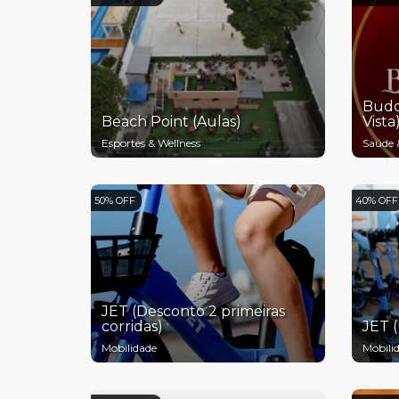
Budd
Beach Point (Aulas)
Vista
Esportes & Wellness
Saúde 
50% OFF
40% OFF
JET (Desconto 2 primeiras
corridas)
JET 
Mobilidade
Mobili