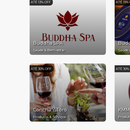
ATÉ 13% OFF
ATÉ 15%
Buddha SPA
Budd
Saúde & Bem-estar
Saúde 
ATÉ 30% OFF
ATÉ 30%
Concha Y Toro
KMM 
Produtos & Serviços
Produt