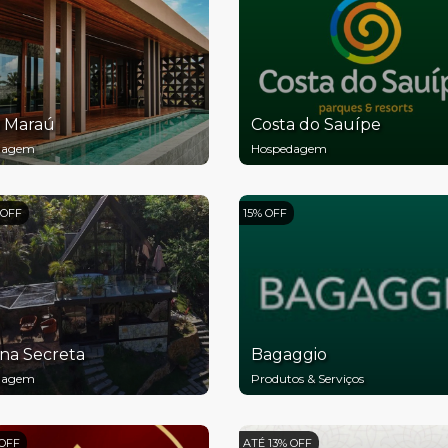
 Maraú
Costa do Sauípe
dagem
Hospedagem
 OFF
15% OFF
na Secreta
Bagaggio
dagem
Produtos & Serviços
 OFF
ATÉ 13% OFF