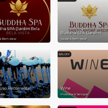
ha SPA (Jardim Bela
)
Buddha SPA (Jardim)
& Bem-estar
Saúde & Bem-estar
50% OFF
(Uso Recorrente)
Wine
dade
Produtos & Serviços