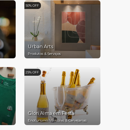
50% OFF
Urban Arts
Produtos & Serviços
25% OFF
Glori Alma em Festa
Enoturismo, Vinícolas & Cervejarias