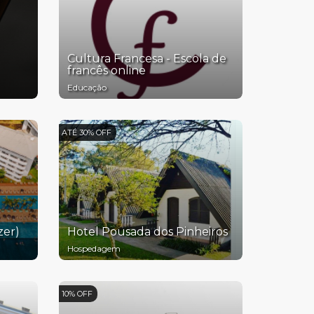
Cultura Francesa - Escola de
francês online
Educação
ATÉ 30% OFF
zer)
Hotel Pousada dos Pinheiros
Hospedagem
10% OFF