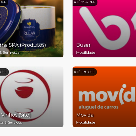
 OFF
ATÉ 25% OFF
ha SPA (Produtos)
Buser
& Bem-estar
Mobilidade
 OFF
ATÉ 15% OFF
Vinhos (Site)
Movida
os & Serviços
Mobilidade