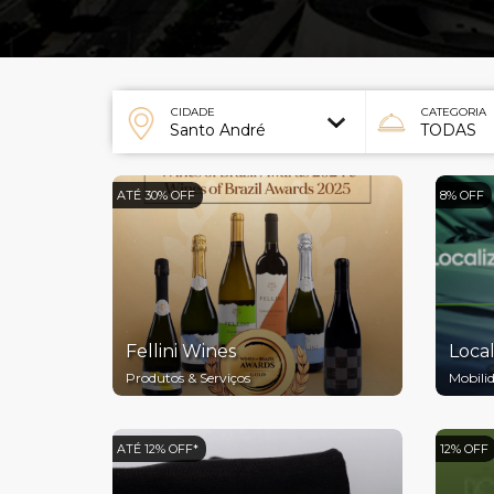
CIDADE
CATEGORIA
ATÉ 30% OFF
8% OFF
Fellini Wines
Local
Produtos & Serviços
Mobili
ATÉ 12% OFF*
12% OFF