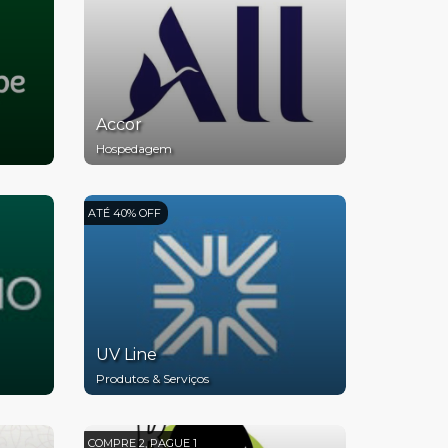
Accor
Hospedagem
ATÉ 40% OFF
UV Line
Produtos & Serviços
COMPRE 2, PAGUE 1