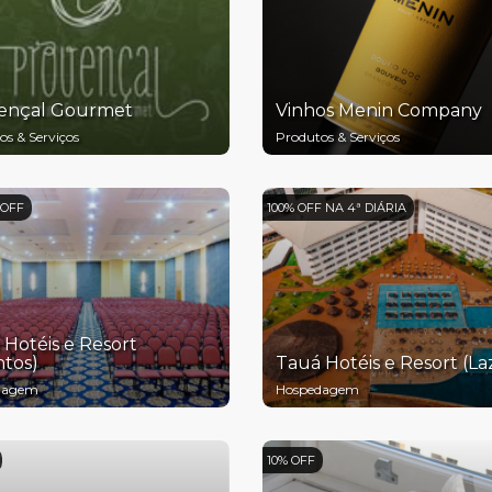
ençal Gourmet
Vinhos Menin Company
os & Serviços
Produtos & Serviços
 OFF
100% OFF NA 4ª DIÁRIA
Hotéis e Resort
ntos)
Tauá Hotéis e Resort (La
dagem
Hospedagem
10% OFF