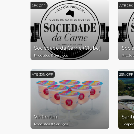
25% OFF
ATÉ 25%
Sociedade da Carne (Clube)
Socie
Produtos & Serviços
Produt
ATÉ 30% OFF
25% OFF
Vintimtim
Sant
Produtos & Serviços
Hospe