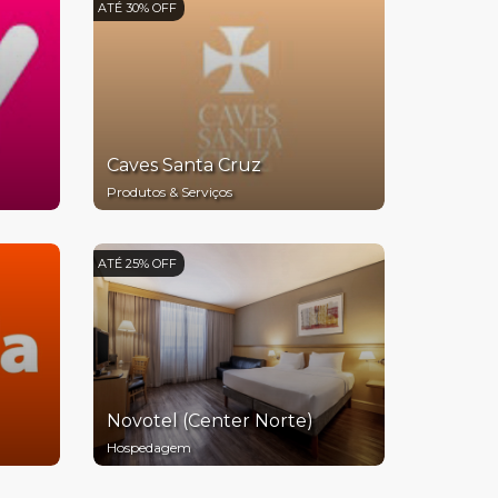
ATÉ 30% OFF
Caves Santa Cruz
Produtos & Serviços
ATÉ 25% OFF
Novotel (Center Norte)
Hospedagem