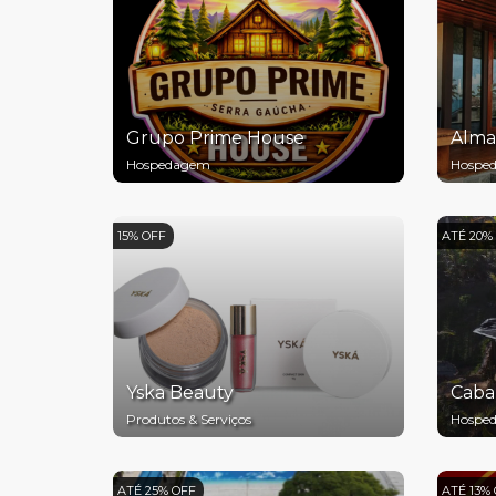
Grupo Prime House
Alma
Hospedagem
Hospe
15% OFF
ATÉ 20%
Yska Beauty
Caba
Produtos & Serviços
Hospe
ATÉ 25% OFF
ATÉ 13%