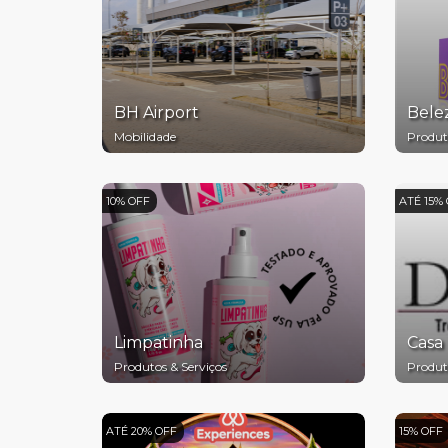
BH Airport
Belez
Mobilidade
Produt
10% OFF
ATÉ 15%
Limpatinha
Casa 
Produtos & Serviços
Produt
ATÉ 20% OFF
15% OFF