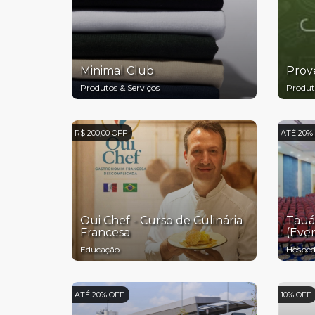
Minimal Club
Prov
Produtos & Serviços
Produt
R$ 200,00 OFF
ATÉ 20%
Oui Chef - Curso de Culinária
Tauá 
Francesa
(Eve
Educação
Hospe
ATÉ 20% OFF
10% OFF