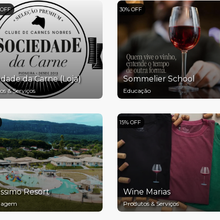
 OFF
30% OFF
dade da Carne (Loja)
Sommelier School
os & Serviços
Educação
15% OFF
íssimo Resort
Wine Marias
dagem
Produtos & Serviços