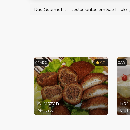
Duo Gourmet
Restaurantes em São Paulo
ÁRABE
4.74
BAR
Al Mazen
Bar 
Pinheiros
Vila 