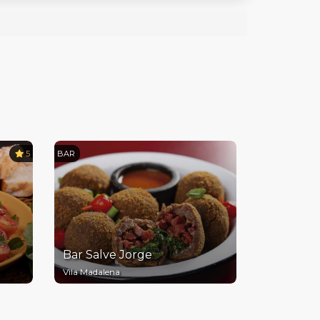
5
BAR
Bar Salve Jorge
Vila Madalena