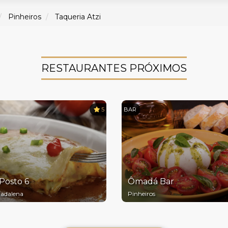
Pinheiros
Taqueria Atzi
RESTAURANTES PRÓXIMOS
5
BAR
Posto 6
Ômadá Bar
Madalena
Pinheiros