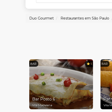
Duo Gourmet
Restaurantes em São Paulo
BAR
5
BAR
Bar Posto 6
Patr
Vila Madalena
Vila 