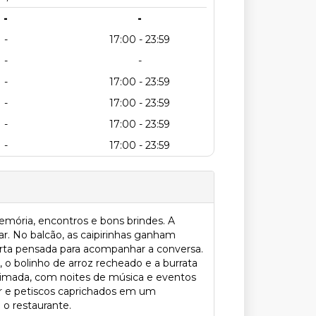
-
-
-
17:00 - 23:59
-
-
-
17:00 - 23:59
-
17:00 - 23:59
-
17:00 - 23:59
-
17:00 - 23:59
mória, encontros e bons brindes. A
r. No balcão, as caipirinhas ganham
arta pensada para acompanhar a conversa.
o bolinho de arroz recheado e a burrata
imada, com noites de música e eventos
ar e petiscos caprichados em um
 o restaurante.