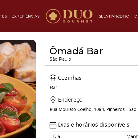
TES
EXPERIÊNCIAS
SEJA PARCEIRO
D
Ômadá Bar
São Paulo
Cozinhas
Bar
Endereço
Rua Mourato Coelho, 1084, Pinheiros - São 
Dias e horários disponíveis
Dia
Manh