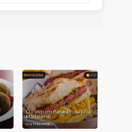
BRASILEIRA
4.51
O Pasquim Bar e Prosa (Vila
Madalena)
Vila Madalena