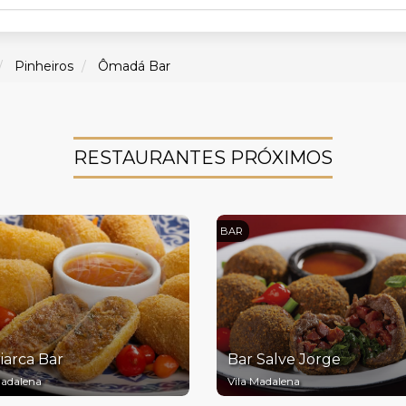
Pinheiros
Ômadá Bar
RESTAURANTES PRÓXIMOS
BAR
iarca Bar
Bar Salve Jorge
Madalena
Vila Madalena