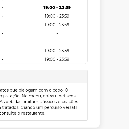
-
19:00 - 23:59
-
19:00 - 23:59
-
19:00 - 23:59
-
-
-
-
-
19:00 - 23:59
-
19:00 - 23:59
pratos que dialogam com o copo. O
egustação. No menu, entram petiscos
As bebidas orbitam clássicos e criações
m tratados, criando um percurso versátil
consulte o restaurante.