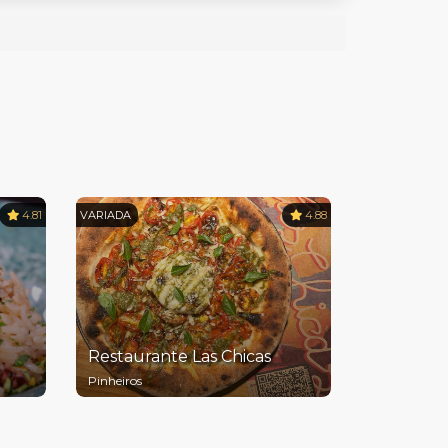
4.81
VARIADA
4.88
Restaurante Las Chicas
Pinheiros