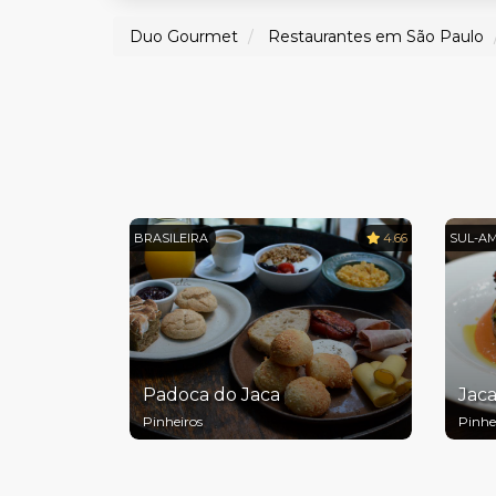
Duo Gourmet
Restaurantes em São Paulo
BRASILEIRA
4.66
SUL-A
Padoca do Jaca
Jaca
Pinheiros
Pinhe