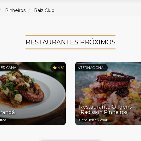
Pinheiros
Raiz Club
RESTAURANTES PRÓXIMOS
MERICANA
4.82
INTERNACIONAL
Restaurante Origens
randá
(Radisson Pinheiros)
iros
Cerqueira César