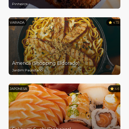
Pinheiros
VARIADA
4.72
America (Shopping Eldorado)
Jardim Paulistano
JAPONESA
4.6