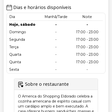
Dias e horários disponíveis
Dia
Manhã/Tarde
Noite
Hoje, sábado
-
-
Domingo
-
17:00 - 23:00
Segunda
-
17:00 - 23:00
Terça
-
17:00 - 23:00
Quarta
-
17:00 - 23:00
Quinta
-
17:00 - 23:00
Sexta
-
-
Sobre o restaurante
O America do Shopping Eldorado celebra a
cozinha americana de espírito casual com
um cardápio amplo e bem executado. A
casa oferece burgers, sanduíches, massas e