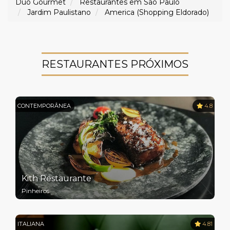
Duo Gourmet
Restaurantes em São Paulo
Jardim Paulistano
America (Shopping Eldorado)
RESTAURANTES PRÓXIMOS
CONTEMPORÂNEA
4.8
Kith Restaurante
Pinheiros
ITALIANA
4.81