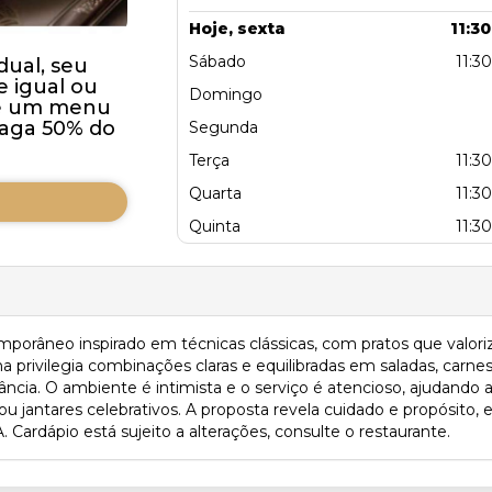
Hoje, sexta
11:30
Sábado
11:30
dual, seu
 igual ou
Domingo
de um menu
aga 50% do
Segunda
Terça
11:30
Quarta
11:30
Quinta
11:30
temporâneo inspirado em técnicas clássicas, com pratos que val
ha privilegia combinações claras e equilibradas em saladas, carn
cia. O ambiente é intimista e o serviço é atencioso, ajudando a 
s ou jantares celebrativos. A proposta revela cuidado e propósit
Cardápio está sujeito a alterações, consulte o restaurante.