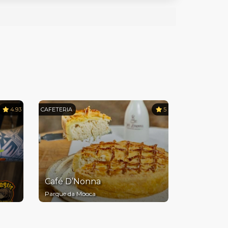
4.93
CAFETERIA
5
Café D’Nonna
Parque da Mooca