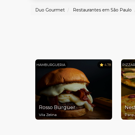
Duo Gourmet
Restaurantes em São Paulo
HAMBURGUERIA
4.78
PIZZAR
Rosso Burguer
Nest
Vila Zelina
Parqu