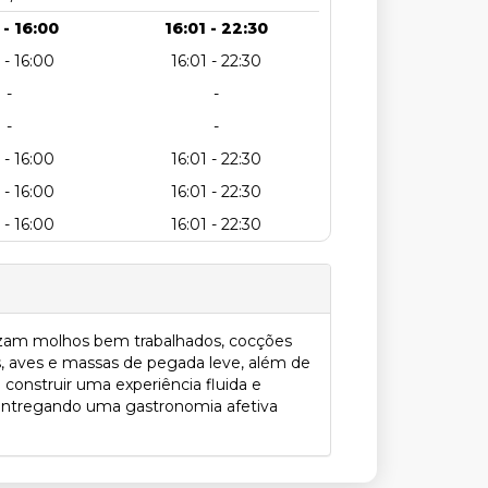
 - 16:00
16:01 - 22:30
 - 16:00
16:01 - 22:30
-
-
-
-
 - 16:00
16:01 - 22:30
 - 16:00
16:01 - 22:30
 - 16:00
16:01 - 22:30
orizam molhos bem trabalhados, cocções
es, aves e massas de pegada leve, além de
construir uma experiência fluida e
o, entregando uma gastronomia afetiva