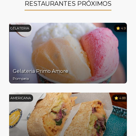
RESTAURANTES PRÓXIMOS
GELATERIA
4.9
Gelateria Primo Amore
Pompeia
AMERICANA
4.88