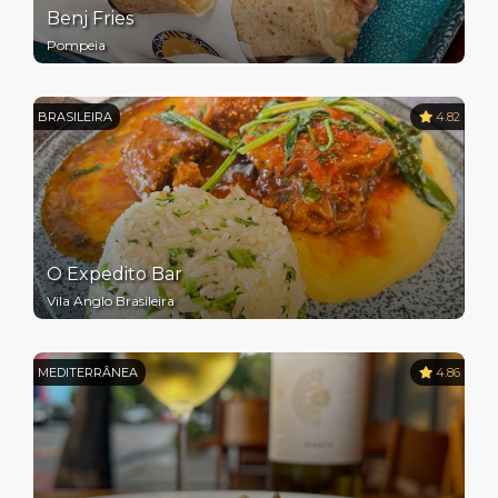
Benj Fries
Pompeia
BRASILEIRA
4.82
O Expedito Bar
Vila Anglo Brasileira
MEDITERRÂNEA
4.86