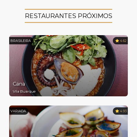
RESTAURANTES PRÓXIMOS
BRASILEIRA
4.62
Cana
Vila Buarque
VARIADA
4.93