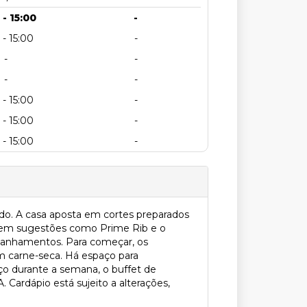
 - 15:00
-
 - 15:00
-
-
-
-
-
 - 15:00
-
 - 15:00
-
 - 15:00
-
aído. A casa aposta em cortes preparados
go em sugestões como Prime Rib e o
panhamentos. Para começar, os
m carne-seca. Há espaço para
ço durante a semana, o buffet de
Cardápio está sujeito a alterações,