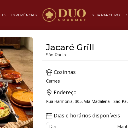
TES
EXPERIÊNCIAS
SEJA PARCEIRO
D
Jacaré Grill
São Paulo
Cozinhas
Carnes
Endereço
Rua Harmonia, 305, Vila Madalena - São Pau
Dias e horários disponíveis
Dia
Manh