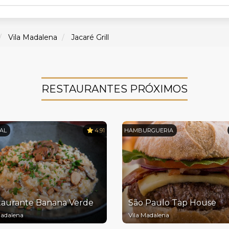
Vila Madalena
Jacaré Grill
RESTAURANTES PRÓXIMOS
AL
4.91
HAMBURGUERIA
taurante Banana Verde
São Paulo Tap House
Madalena
Vila Madalena