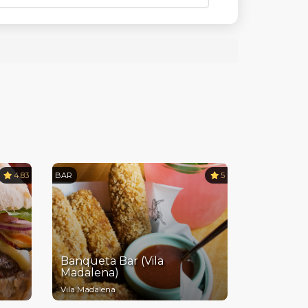
4.83
BAR
5
Banqueta Bar (Vila
Madalena)
Vila Madalena