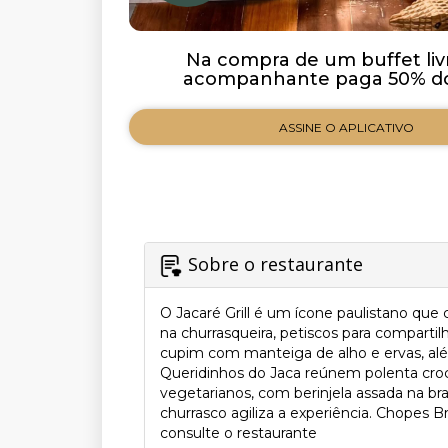
Na compra de um buffet liv
acompanhante paga 50% do 
ASSINE O APLICATIVO
Sobre o restaurante
O Jacaré Grill é um ícone paulistano que
na churrasqueira, petiscos para comparti
cupim com manteiga de alho e ervas, al
Queridinhos do Jaca reúnem polenta croc
vegetarianos, com berinjela assada na br
churrasco agiliza a experiência. Chopes 
consulte o restaurante