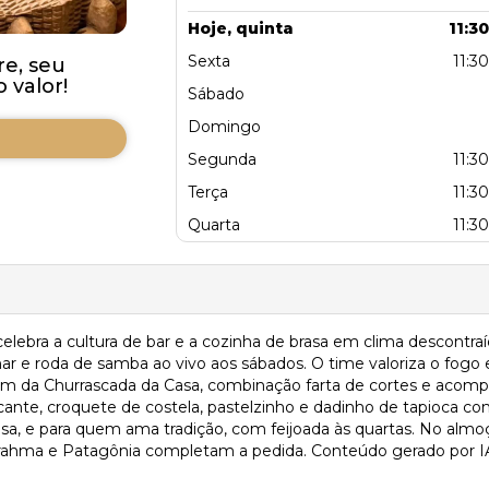
Hoje, quinta
11:30
Sexta
11:30
re, seu
valor!
Sábado
Domingo
Segunda
11:30
Terça
11:30
Quarta
11:30
 celebra a cultura de bar e a cozinha de brasa em clima descontr
lhar e roda de samba ao vivo aos sábados. O time valoriza o fo
ém da Churrascada da Casa, combinação farta de cortes e acom
ante, croquete de costela, pastelzinho e dadinho de tapioca co
asa, e para quem ama tradição, com feijoada às quartas. No almo
Brahma e Patagônia completam a pedida. Conteúdo gerado por IA. 