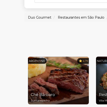
Duo Gourmet
Restaurantes em São Paulo
ARGENTINA
4.79
NATUR
Che Bárbaro
Res
Sumarezinho
Vila 