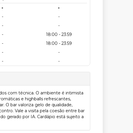
-
-
-
-
-
-
-
18:00 - 23:59
-
18:00 - 23:59
-
-
-
-
dos com técnica. O ambiente é intimista
romáticas e highballs refrescantes,
. O bar valoriza gelo de qualidade,
ontro. Vale a visita pela coesão entre bar
o gerado por IA. Cardápio está sujeito a