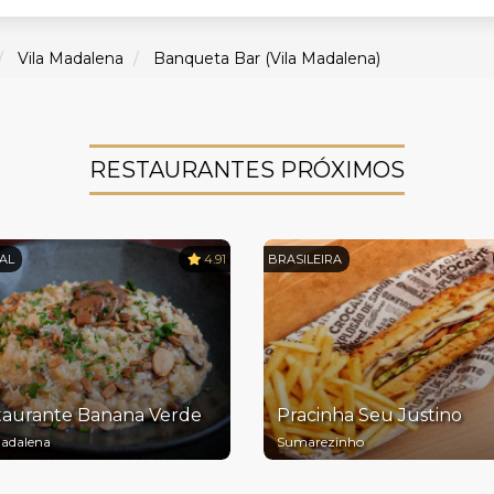
Vila Madalena
Banqueta Bar (Vila Madalena)
RESTAURANTES PRÓXIMOS
AL
4.91
BRASILEIRA
taurante Banana Verde
Pracinha Seu Justino
Madalena
Sumarezinho