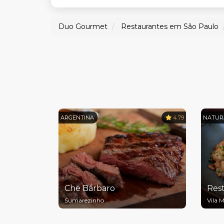
Duo Gourmet
Restaurantes em São Paulo
ARGENTINA
4.79
NATUR
Che Bárbaro
Res
Sumarezinho
Vila 