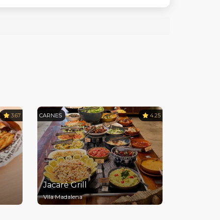
3.67
CARNES
4.25
Jacaré Grill
Vila Madalena