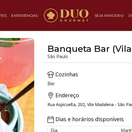
TES
EXPERIÊNCIAS
SEJA PARCEIRO
D
Banqueta Bar (Vil
São Paulo
Cozinhas
Bar
Endereço
Rua Aspicuelta, 202, Vila Madalena - São Pa
Dias e horários disponíveis
Dia
Manh