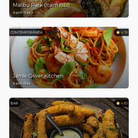
Malibu Park (Itaim Bibi)
Itaim Bibi
CONTEMPORÂNEA
4.78
Jamie Oliver Kitchen
Itaim Bibi
BAR
4.83