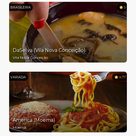
BRASILEIRA
5
DaSelva (Vila Nova Conceição)
Vila Nova Conceição
VARIADA
4.77
America (Moema)
Moema