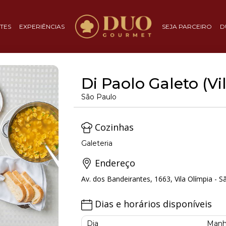
TES
EXPERIÊNCIAS
SEJA PARCEIRO
D
Di Paolo Galeto (Vi
São Paulo
Cozinhas
Galeteria
Endereço
Av. dos Bandeirantes, 1663, Vila Olímpia - S
Dias e horários disponíveis
Dia
Manh