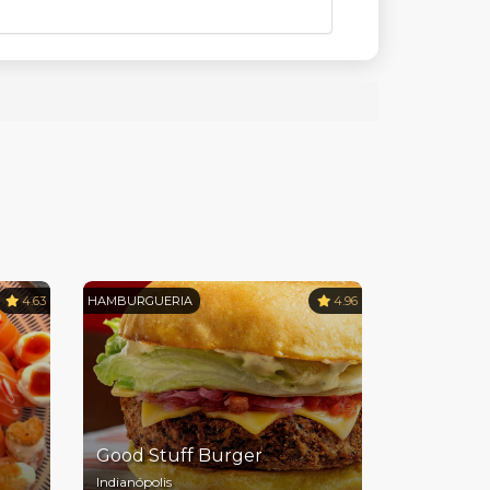
4.63
HAMBURGUERIA
4.96
Good Stuff Burger
Indianópolis