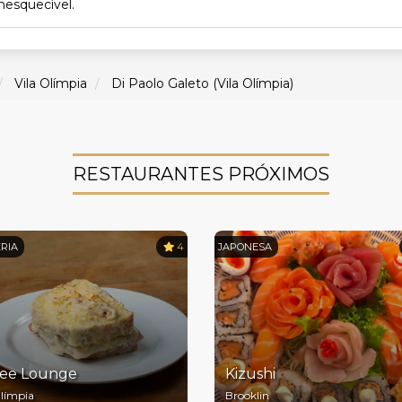
nesquecível.
Vila Olímpia
Di Paolo Galeto (Vila Olímpia)
RESTAURANTES PRÓXIMOS
RIA
4
JAPONESA
fee Lounge
Kizushi
Olímpia
Brooklin