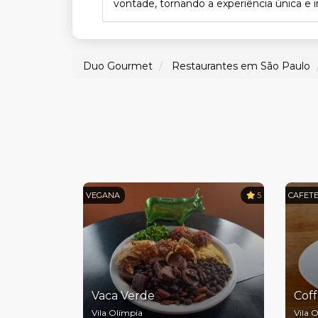
vontade, tornando a experiência única e i
Duo Gourmet
Restaurantes em São Paulo
VEGANA
5
CAFETE
Vaca Verde
Cof
Vila Olímpia
Vila 