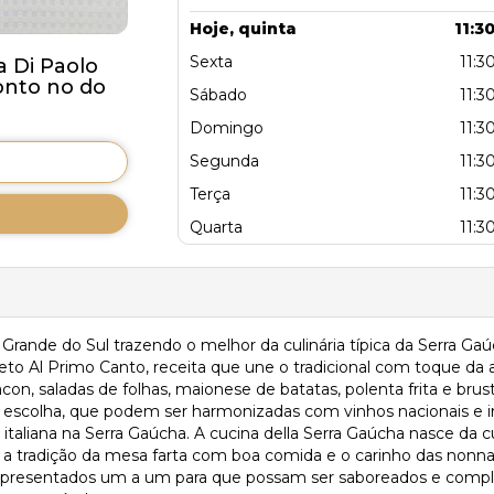
Hoje, quinta
11:30
Sexta
11:30
 Di Paolo
onto no do
Sábado
11:30
Domingo
11:30
Segunda
11:30
Terça
11:30
Quarta
11:30
 Grande do Sul trazendo o melhor da culinária típica da Serra Gaú
eto Al Primo Canto, receita que une o tradicional com toque da
con, saladas de folhas, maionese de batatas, polenta frita e brus
à escolha, que podem ser harmonizadas com vinhos nacionais e i
a italiana na Serra Gaúcha. A cucina della Serra Gaúcha nasce da 
a a tradição da mesa farta com boa comida e o carinho das nonn
ão apresentados um a um para que possam ser saboreados e comp