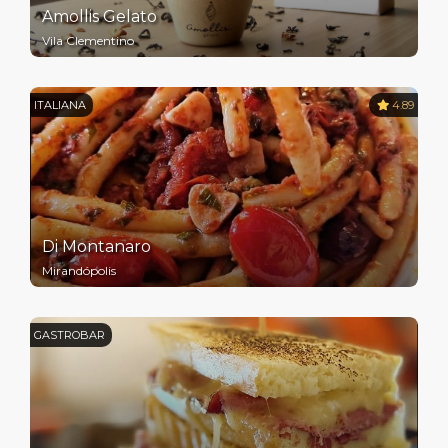
Amollis Gelato
Vila Clementino
ITALIANA
4.89
Di Montanaro
Mirandópolis
GASTROBAR