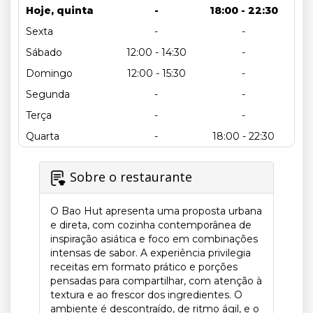
Hoje, quinta
-
18:00 - 22:30
Sexta
-
-
Sábado
12:00 - 14:30
-
Domingo
12:00 - 15:30
-
Segunda
-
-
Terça
-
-
Quarta
-
18:00 - 22:30
Sobre o restaurante
O Bao Hut apresenta uma proposta urbana
e direta, com cozinha contemporânea de
inspiração asiática e foco em combinações
intensas de sabor. A experiência privilegia
receitas em formato prático e porções
pensadas para compartilhar, com atenção à
textura e ao frescor dos ingredientes. O
ambiente é descontraído, de ritmo ágil, e o