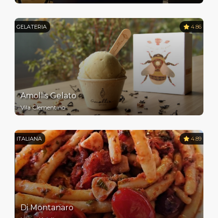
GELATERIA
4.86
Amollis Gelato
Vila Clementino
ITALIANA
4.89
Di Montanaro