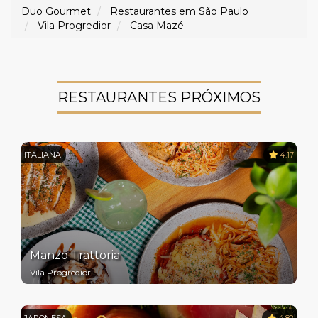
Duo Gourmet
Restaurantes em São Paulo
Vila Progredior
Casa Mazé
RESTAURANTES PRÓXIMOS
ITALIANA
4.17
Manzo Trattoria
Vila Progredior
JAPONESA
4.82