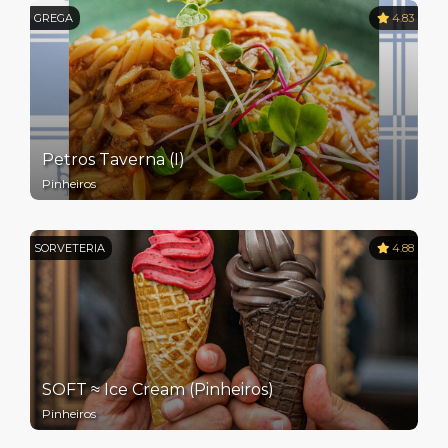
GREGA
4.83
Petros Taverna (I)
Pinheiros
SORVETERIA
4.88
SOFT ≈ Ice Cream (Pinheiros)
Pinheiros