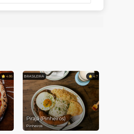
4.86
BRASILEIRA
4.7
Pirajá (Pinheiros)
Pinheiros