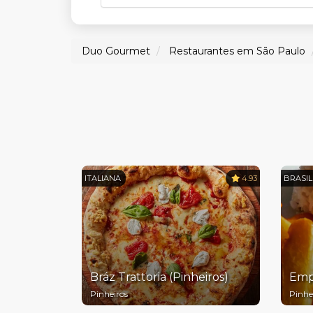
Duo Gourmet
Restaurantes em São Paulo
ITALIANA
4.93
BRASIL
Bráz Trattoria (Pinheiros)
Emp
Pinheiros
Pinhe