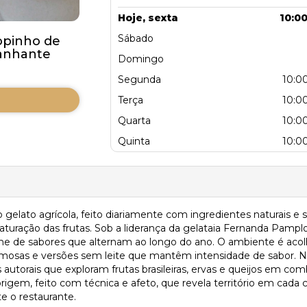
Hoje, sexta
10:00
Sábado
opinho de
anhante
Domingo
Segunda
10:00
Terça
10:00
Quarta
10:00
Quinta
10:00
 o gelato agrícola, feito diariamente com ingredientes naturais 
uração das frutas. Sob a liderança da gelataia Fernanda Pamplon
rine de sabores que alternam ao longo do ano. O ambiente é acol
mosas e versões sem leite que mantêm intensidade de sabor. No
s autorais que exploram frutas brasileiras, ervas e queijos em 
igem, feito com técnica e afeto, que revela território em cada 
te o restaurante.