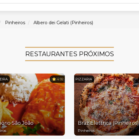
Pinheiros
Albero dei Gelati (Pinheiros)
RESTAURANTES PRÓXIMOS
EIRA
4.92
PIZZARIA
ório São João
Bráz Elettrica (Pinheiros)
iros
Pinheiros