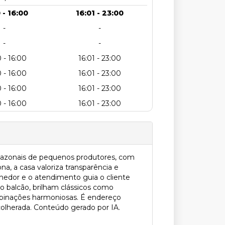
 - 16:00
16:01 - 23:00
-
-
-
-
 - 16:00
16:01 - 23:00
 - 16:00
16:01 - 23:00
 - 16:00
16:01 - 23:00
 - 16:00
16:01 - 23:00
e sazonais de pequenos produtores, com
a, a casa valoriza transparência e
hedor e o atendimento guia o cliente
 balcão, brilham clássicos como
combinações harmoniosas. É endereço
colherada. Conteúdo gerado por IA.