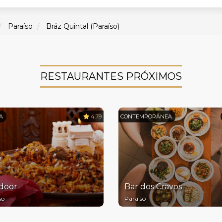
Paraíso
Bráz Quintal (Paraíso)
RESTAURANTES PRÓXIMOS
A
4.79
CONTEMPORÂNEA
door
Bar dos Cravos
so
Paraíso