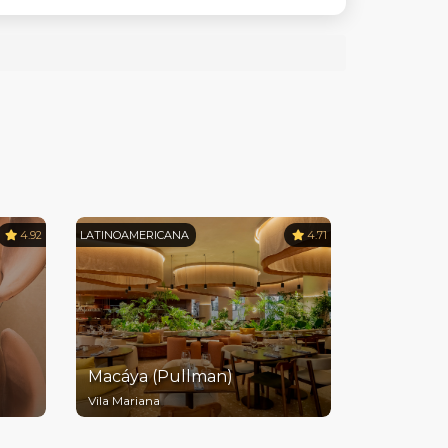
4.92
LATINOAMERICANA
4.71
Macáya (Pullman)
Vila Mariana