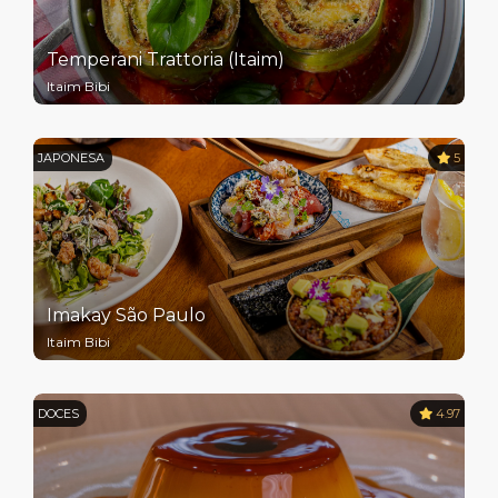
Temperani Trattoria (Itaim)
Itaim Bibi
JAPONESA
5
Imakay São Paulo
Itaim Bibi
DOCES
4.97