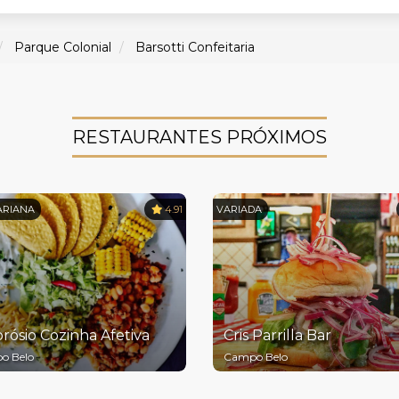
Parque Colonial
Barsotti Confeitaria
RESTAURANTES PRÓXIMOS
ARIANA
4.91
VARIADA
ósio Cozinha Afetiva
Cris Parrilla Bar
o Belo
Campo Belo