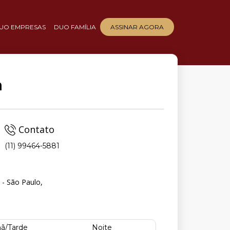
UO EMPRESAS
DUO FAMÍLIA
ASSINAR AGORA
a
Contato
(11) 99464-5881
 - São Paulo,
ã/Tarde
Noite