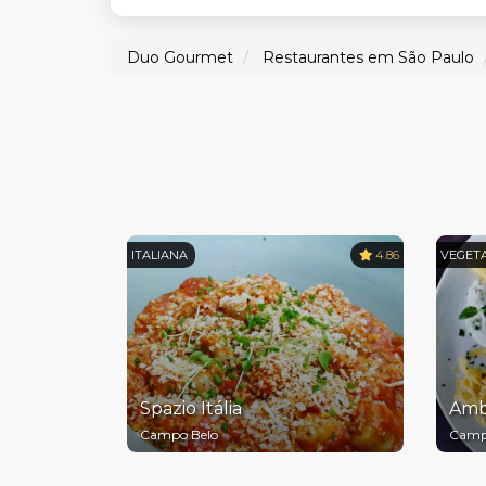
Duo Gourmet
Restaurantes em São Paulo
ITALIANA
4.86
VEGET
Spazio Itália
Ambr
Campo Belo
Camp