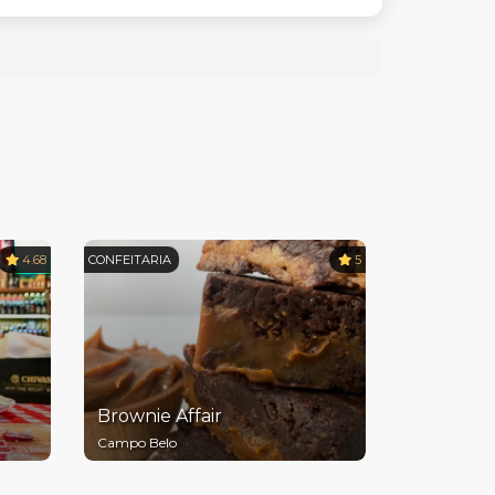
4.68
CONFEITARIA
5
Brownie Affair
Campo Belo