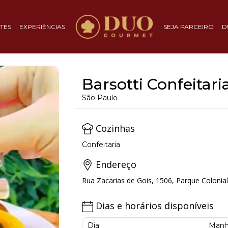
TES
EXPERIÊNCIAS
SEJA PARCEIRO
D
Barsotti Confeitari
São Paulo
Cozinhas
Confeitaria
Endereço
Rua Zacarias de Gois, 1506, Parque Colonial
Dias e horários disponíveis
Dia
Manh