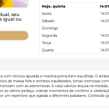
Hoje, quinta
14:01
Sexta
14:01
dual, seu
 igual ou
Sábado
14:01
Domingo
Segunda
14:01
Terça
14:01
Quarta
14:01
sica com técnica apurada e matéria-prima bem escolhida. O ambi
 bolos de massa fofa e recheios equilibrados, tortas cremosas co
monizam com as sobremesas. A casa valoriza doçura na medida,
ro ao último pedaço, criando momentos de conforto e celebração.
por um repertório que agrada a diferentes paladares. Conteúdo ge