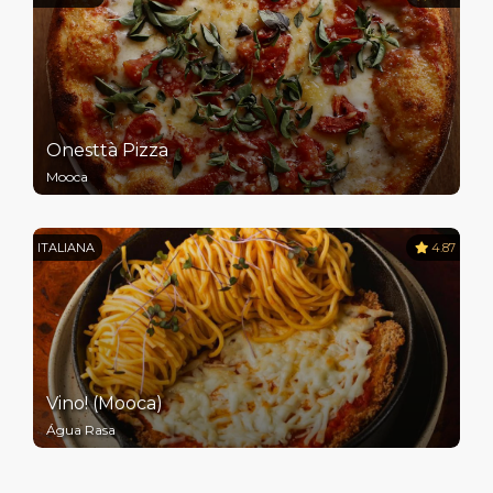
Onesttà Pizza
Mooca
ITALIANA
4.87
Vino! (Mooca)
Água Rasa