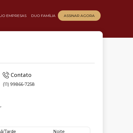
UO EMPRESAS
DUO FAMÍLIA
ASSINAR AGORA
Contato
(11) 99866-7258
,
ã/Tarde
Noite