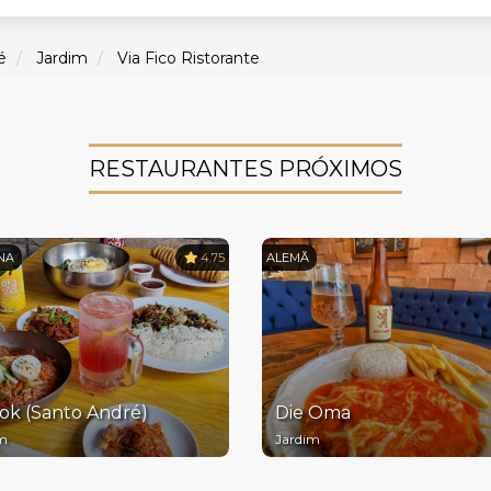
é
Jardim
Via Fico Ristorante
RESTAURANTES PRÓXIMOS
NA
4.75
ALEMÃ
ok (Santo André)
Die Oma
im
Jardim