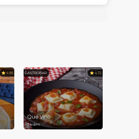
4.95
GASTROBAR
4.72
Que Vino
Jardim