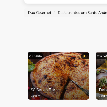
Duo Gourmet
Restaurantes em Santo Andr
PIZZARIA
5
COREA
Só Santo Bar
Dab
Jardim
Jard