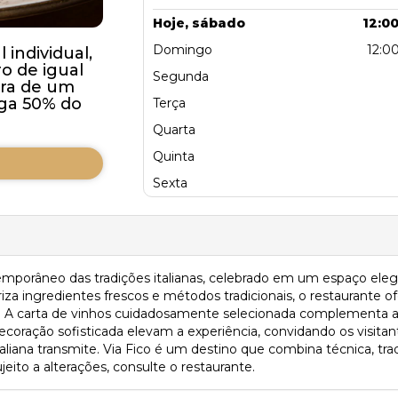
Hoje, sábado
12:00
Domingo
12:00
individual,
 de igual
Segunda
pra de um
aga 50% do
Terça
Quarta
Quinta
Sexta
emporâneo das tradições italianas, celebrado em um espaço ele
a ingredientes frescos e métodos tradicionais, o restaurante ofe
ar. A carta de vinhos cuidadosamente selecionada complementa 
ecoração sofisticada elevam a experiência, convidando os visita
italiana transmite. Via Fico é um destino que combina técnica, t
eito a alterações, consulte o restaurante.