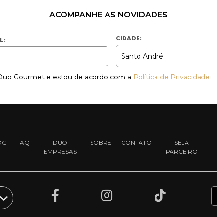
ACOMPANHE AS NOVIDADES
CIDADE:
L:
a Duo Gourmet e estou de acordo com a
Política de Privacidade
OG
FAQ
DUO
SOBRE
CONTATO
SEJA
EMPRESAS
PARCEIRO