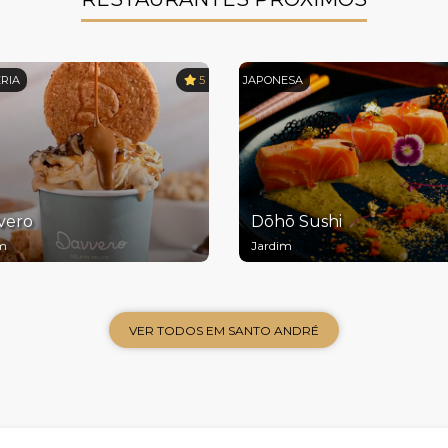
RIA
5
JAPONESA
vero
Dōhō Sushi
im
Jardim
VER TODOS EM SANTO ANDRÉ