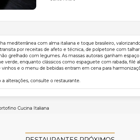
ha mediterrânea com alma italiana e toque brasileiro, valoriza
ransita por receitas de afeto e técnica, de polpetone com talha
 salmão grelhado com legumes. As massas autorais ganham espaç
elone verde, enquanto clássicos como espaguete com rabada, filé 
 vinhos e o menu de bebidas entram em cena para harmonizações 
 a alterações, consulte o restaurante.
rtofino Cucina Italiana
RESTAURANTES PRÓXIMOS