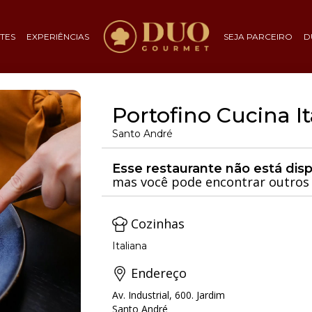
TES
EXPERIÊNCIAS
SEJA PARCEIRO
D
Portofino Cucina It
Santo André
Esse restaurante não está dis
mas você pode encontrar outros 
Cozinhas
Italiana
Endereço
Av. Industrial, 600. Jardim
Santo André