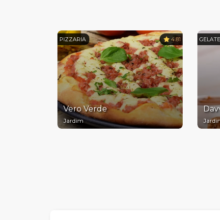
PIZZARIA
4.81
GELATE
Vero Verde
Dav
Jardim
Jard